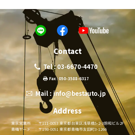
Contact
Tel : 03-6670-4470
Fax : 050-3588-6317
Mail :
info@bestauto.jp
Address
東京営業所 :
〒111-0053 東京都台東区浅草橋5-2-3鈴和ビル2F
青梅ヤード :
〒198-0051 東京都青梅市友田町3-1266