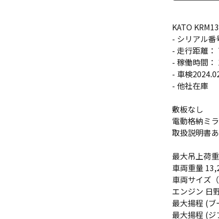
KATO KRM13H
- シリアル番号
- 走行距離： 
- 稼働時間：
- 車検2024.02
- 他社在庫
敷板なし
電動格納ミラ
取扱説明書あ
最大吊上荷重 1
車両重量 13,2
車両サイズ（全長x
エンジン 日野 W
最大揚程 (ブー
最大揚程 (ジブ