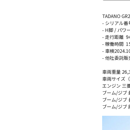
TADANO GR2
- シリアル番号
- H脚 / パ
- 走行距離 94
- 稼働時間 15
- 車検2024.10
- 他社委託販
車両重量 26,3
車両サイズ（全長x
エンジン 三菱 
ブーム/ジブ 最
ブーム/ジブ 長さ
ブーム/ジブ 